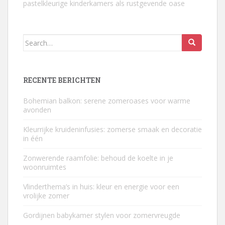
pastelkleurige kinderkamers als rustgevende oase
Search
for:
RECENTE BERICHTEN
Bohemian balkon: serene zomeroases voor warme
avonden
Kleurrijke kruideninfusies: zomerse smaak en decoratie
in één
Zonwerende raamfolie: behoud de koelte in je
woonruimtes
Vlinderthema’s in huis: kleur en energie voor een
vrolijke zomer
Gordijnen babykamer stylen voor zomervreugde