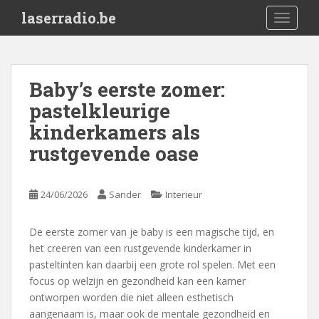
S
laserradio.be
TOGGLE
k
i
p
t
Baby’s eerste zomer:
o
pastelkleurige
m
a
kinderkamers als
i
rustgevende oase
n
c
o
24/06/2026
Sander
Interieur
n
t
De eerste zomer van je baby is een magische tijd, en
e
het creëren van een rustgevende kinderkamer in
n
pasteltinten kan daarbij een grote rol spelen. Met een
t
focus op welzijn en gezondheid kan een kamer
ontworpen worden die niet alleen esthetisch
aangenaam is, maar ook de mentale gezondheid en