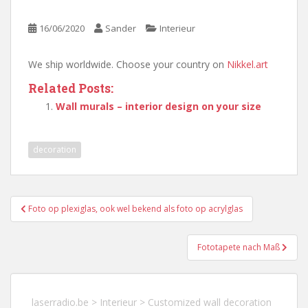
16/06/2020
Sander
Interieur
We ship worldwide. Choose your country on
Nikkel.art
Related Posts:
Wall murals – interior design on your size
decoration
Berichtnavigatie
Foto op plexiglas, ook wel bekend als foto op acrylglas
Fototapete nach Maß
laserradio.be
>
Interieur
>
Customized wall decoration