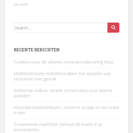
on size!
Search
for:
RECENTE BERICHTEN
Tuinbioscoop: de ultieme zomeravondervaring thuis
Multifunctionele textielinnovaties: het wisselen van
seizoenen met gemak
Bohemian balkon: serene zomeroases voor warme
avonden
Kleurrijke kruideninfusies: zomerse smaak en decoratie
in één
Zonwerende raamfolie: behoud de koelte in je
woonruimtes