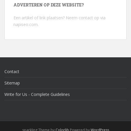
ADVERTEREN OP DEZE WEBSITE?
Een artikel of link plaatsen? Neem contact op via
napiseo.com
.
Contact
Sitemap
Write for Us - Complete Guidelines
sparkling Theme by
Colorlib
Powered by
WordPress