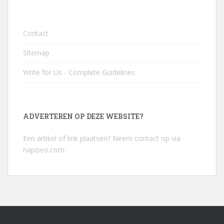
Contact
Sitemap
Write for Us - Complete Guidelines
ADVERTEREN OP DEZE WEBSITE?
Een artikel of link plaatsen? Neem contact op via
napiseo.com
.