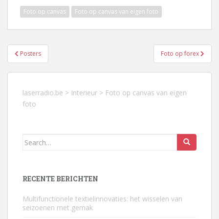
Foto op canvas
Foto op canvas van eigen foto
Berichtnavigatie
Posters
Foto op forex
laserradio.be
>
Interieur
>
Foto op canvas van eigen
foto
Search
for:
RECENTE BERICHTEN
Multifunctionele textielinnovaties: het wisselen van
seizoenen met gemak