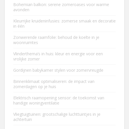
Bohemian balkon: serene zomeroases voor warme
avonden
Kleurrijke kruideninfusies: zomerse smaak en decoratie
in één
Zonwerende raamfolie: behoud de koelte in je
woonruimtes
Vlinderthema’s in huis: kleur en energie voor een
vrolijke zomer
Gordijnen babykamer stylen voor zomervreugde
Binnenklimaat optimaliseren: de impact van
zomerdagen op je huis
Elektrisch raamopening sensor: de toekomst van
handige woningventilatie
Vliegtuigtuinen: grootschalige luchttuintjes in je
achtertuin