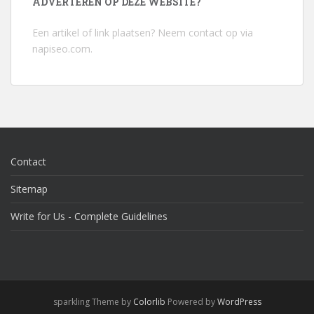
ADVERTEREN OP DEZE WEBSITE?
Een artikel of link plaatsen? Neem contact op via
napiseo.com
.
Contact
Sitemap
Write for Us - Complete Guidelines
sparkling Theme by
Colorlib
Powered by
WordPress