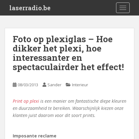
S
laserradio.be
TOGGLE
k
i
p
t
Foto op plexiglas – Hoe
o
dikker het plexi, hoe
m
a
interessanter en
i
spectaculairder het effect!
n
c
o
08/03/2013
Sander
Interieur
n
t
Print op plexi
is een manier om fantastische diepe kleuren
e
en duurzaamheid te bereiken. Waarschijnlijk kiezen onze
n
klanten juist daarom voor dit soort prints.
t
Imposante reclame