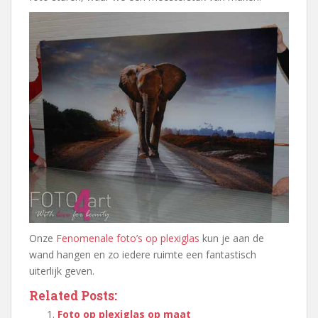
Onze
Fenomenale foto’s op plexiglas
kun je aan de
wand hangen en zo iedere ruimte een fantastisch
uiterlijk geven.
Related Posts:
Foto op plexiglas op maat