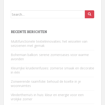
Search
for:
RECENTE BERICHTEN
Multifunctionele textielinnovaties: het wisselen van
seizoenen met gemak
Bohemian balkon: serene zomeroases voor warme
avonden
Kleurrijke kruideninfusies: zomerse smaak en decoratie
in één
Zonwerende raamfolie: behoud de koelte in je
woonruimtes
Vlinderthema’s in huis: kleur en energie voor een
vrolijke zomer