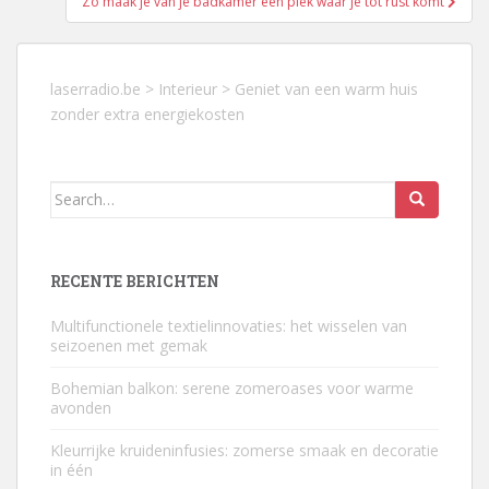
Zo maak je van je badkamer een plek waar je tot rust komt
laserradio.be
>
Interieur
>
Geniet van een warm huis
zonder extra energiekosten
Search
for:
RECENTE BERICHTEN
Multifunctionele textielinnovaties: het wisselen van
seizoenen met gemak
Bohemian balkon: serene zomeroases voor warme
avonden
Kleurrijke kruideninfusies: zomerse smaak en decoratie
in één