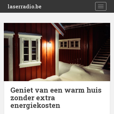
S
laserradio.be
TOGGLE
k
i
p
t
o
m
a
i
n
c
o
n
t
e
Geniet van een warm huis
n
zonder extra
t
energiekosten