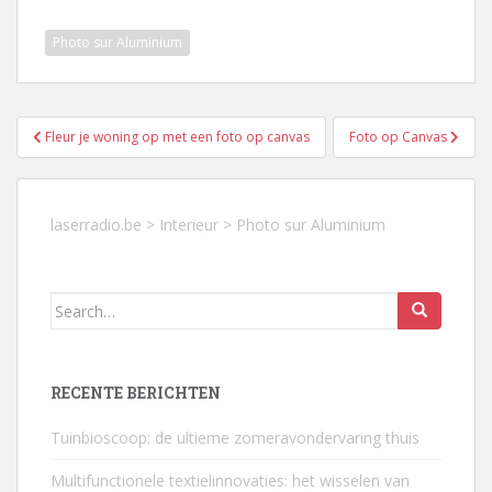
Photo sur Aluminium
Berichtnavigatie
Fleur je woning op met een foto op canvas
Foto op Canvas
laserradio.be
>
Interieur
>
Photo sur Aluminium
Search
for:
RECENTE BERICHTEN
Tuinbioscoop: de ultieme zomeravondervaring thuis
Multifunctionele textielinnovaties: het wisselen van