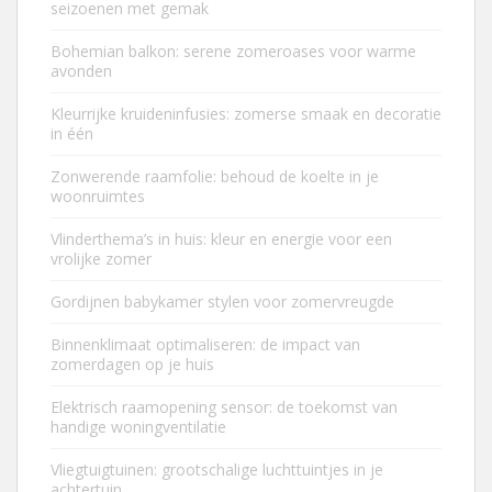
seizoenen met gemak
Bohemian balkon: serene zomeroases voor warme
avonden
Kleurrijke kruideninfusies: zomerse smaak en decoratie
in één
Zonwerende raamfolie: behoud de koelte in je
woonruimtes
Vlinderthema’s in huis: kleur en energie voor een
vrolijke zomer
Gordijnen babykamer stylen voor zomervreugde
Binnenklimaat optimaliseren: de impact van
zomerdagen op je huis
Elektrisch raamopening sensor: de toekomst van
handige woningventilatie
Vliegtuigtuinen: grootschalige luchttuintjes in je
achtertuin