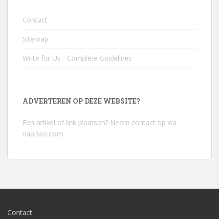
Contact
Sitemap
Write for Us - Complete Guidelines
ADVERTEREN OP DEZE WEBSITE?
Een artikel of link plaatsen? Neem contact op via
napiseo.com
.
Contact