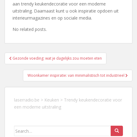
aan trendy keukendecoratie voor een moderne
uitstraling. Daarnaast kunt u ook inspiratie opdoen uit
interieurmagazines en op sociale media.
No related posts.
Berichtnavigatie
Gezonde voeding: wat je dagelijks zou moeten eten
Woonkamer inspiratie: van minimalistisch tot industrieel
laserradio.be
>
Keuken
>
Trendy keukendecoratie voor
een moderne uitstraling
Search
for: