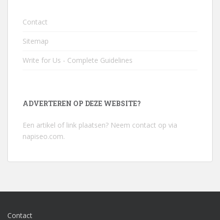
Contact
Sitemap
Write for Us - Complete Guidelines
ADVERTEREN OP DEZE WEBSITE?
Een artikel of link plaatsen? Neem contact op via
napiseo.com
.
Contact