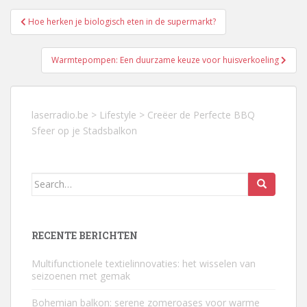
Berichtnavigatie
Hoe herken je biologisch eten in de supermarkt?
Warmtepompen: Een duurzame keuze voor huisverkoeling
laserradio.be
>
Lifestyle
>
Creëer de Perfecte BBQ
Sfeer op je Stadsbalkon
Search
for:
RECENTE BERICHTEN
Multifunctionele textielinnovaties: het wisselen van
seizoenen met gemak
Bohemian balkon: serene zomeroases voor warme