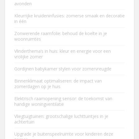
avonden
Kleurrijke kruideninfusies: zomerse smaak en decoratie
in één
Zonwerende raamfolie: behoud de koelte in je
woonruimtes
Vlinderthema’s in huis: kleur en energie voor een
vrolijke zomer
Gordijnen babykamer stylen voor zomervreugde
Binnenklimaat optimaliseren: de impact van
zomerdagen op je huis
Elektrisch raamopening sensor: de toekomst van
handige woningventilatie
Vliegtuigtuinen: grootschalige luchttuintjes in je
achtertuin
Upgrade je buitenspeelruimte voor kinderen deze