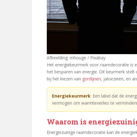
Afbeelding: mhouge / Pixabay
Het energiekeurmerk voor raamdecoratie is een
het besparen van energie. Dit keurmerk stel
bij het kiezen van
gordijnen
, jaloezieën, en 
Energiekeurmerk
: Een label dat de ener
vermogen om warmteverlies te vermindere
Waarom is energiezuinig
Energiezuinige raamdecoratie kan de energiek