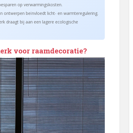
 besparen op verwarmingskosten.
en ontwerpen beïnvloedt licht- en warmteregulering.
k draagt bij aan een lagere ecologische
erk voor raamdecoratie?