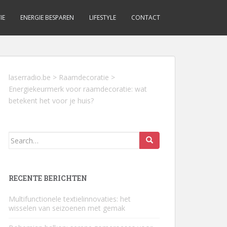
IE
ENERGIE BESPAREN
LIFESTYLE
CONTACT
laserradio.be
>
Raamdecoratie
>
Energiekeurmerk voor raamdecoratie: wat
betekent het voor je huis?
Search
for:
RECENTE BERICHTEN
Multifunctionele textielinnovaties: het
wisselen van seizoenen met gemak