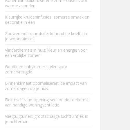
Bohemian balkon: serene zomeroases voor
warme avonden
Kleurrijke kruideninfusies: zomerse smaak en
decoratie in één
Zonwerende raamfolie: behoud de koelte in
je woonruimtes
Vlinderthema’s in huis: kleur en energie voor
een vrolijke zomer
Gordijnen babykamer stylen voor
zomervreugde
Binnenklimaat optimaliseren: de impact van
zomerdagen op je huis
Elektrisch raamopening sensor: de toekomst
van handige woningventilatie
Vliegtuigtuinen: grootschalige luchttuintjes in
je achtertuin