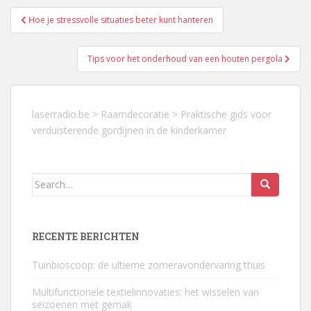
Berichtnavigatie
Hoe je stressvolle situaties beter kunt hanteren
Tips voor het onderhoud van een houten pergola
laserradio.be
>
Raamdecoratie
>
Praktische gids voor
verduisterende gordijnen in de kinderkamer
Search
for:
RECENTE BERICHTEN
Tuinbioscoop: de ultieme zomeravondervaring thuis
Multifunctionele textielinnovaties: het wisselen van
seizoenen met gemak