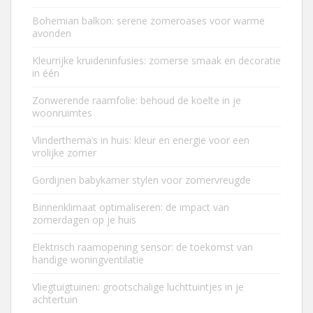
Bohemian balkon: serene zomeroases voor warme
avonden
Kleurrijke kruideninfusies: zomerse smaak en decoratie
in één
Zonwerende raamfolie: behoud de koelte in je
woonruimtes
Vlinderthema’s in huis: kleur en energie voor een
vrolijke zomer
Gordijnen babykamer stylen voor zomervreugde
Binnenklimaat optimaliseren: de impact van
zomerdagen op je huis
Elektrisch raamopening sensor: de toekomst van
handige woningventilatie
Vliegtuigtuinen: grootschalige luchttuintjes in je
achtertuin