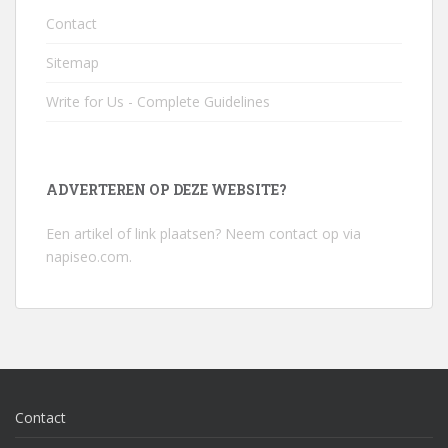
Contact
Sitemap
Write for Us - Complete Guidelines
ADVERTEREN OP DEZE WEBSITE?
Een artikel of link plaatsen? Neem contact op via
napiseo.com
.
Contact