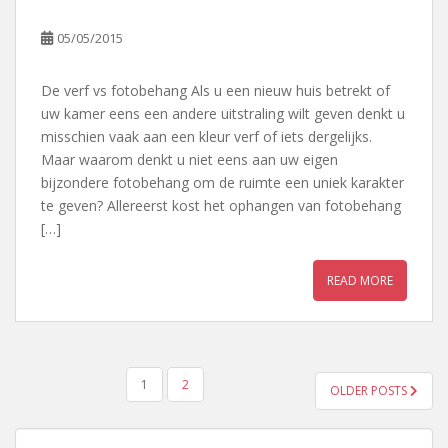
05/05/2015
De verf vs fotobehang Als u een nieuw huis betrekt of
uw kamer eens een andere uitstraling wilt geven denkt u
misschien vaak aan een kleur verf of iets dergelijks.
Maar waarom denkt u niet eens aan uw eigen
bijzondere fotobehang om de ruimte een uniek karakter
te geven? Allereerst kost het ophangen van fotobehang
[…]
READ MORE
BERICHTEN
1
2
OLDER POSTS
PAGINERING