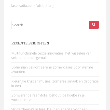
laserradio.be
>
fotobehang
Search
for:
RECENTE BERICHTEN
Multifunctionele textielinnovaties: het wisselen van
seizoenen met gemak
Bohemian balkon: serene zomeroases voor warme
avonden
Kleurrijke kruideninfusies: zomerse smaak en decoratie
in één
Zonwerende raamfolie: behoud de koelte in je
woonruimtes
Vlinderthema’s in huis: kleur en energie voor een