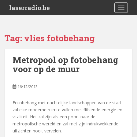
S
laserradio.be
TOGGLE
k
i
p
t
Tag:
vlies fotobehang
o
m
a
Metropool op fotobehang
i
voor op de muur
n
c
o
16/12/2013
n
t
e
Fotobehang met nachtelijke landschappen van de stad
n
zal elke moderne ruimte vullen met flitsende energie en
t
vitaliteit. Het zal zijn als een poort naar de
metropolische wereld en zal met zijn indrukwekkende
uitzichten nooit vervelen.