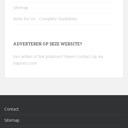
Sitemap
Write for Us - Complete Guidelines
ADVERTEREN OP DEZE WEBSITE?
Een artikel of link plaatsen? Neem contact op via
napiseo.com
.
Contact
Sitemap