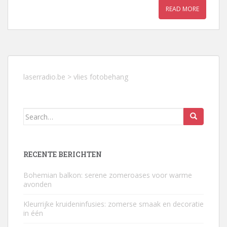
READ MORE
laserradio.be
>
vlies fotobehang
Search
for:
RECENTE BERICHTEN
Bohemian balkon: serene zomeroases voor warme
avonden
Kleurrijke kruideninfusies: zomerse smaak en decoratie
in één