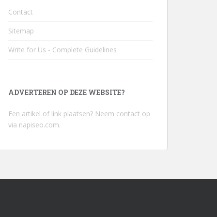
Contact
Sitemap
Write for Us - Complete Guidelines
ADVERTEREN OP DEZE WEBSITE?
Een artikel of link plaatsen? Neem contact op
via
napiseo.com
.