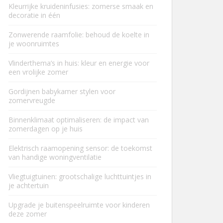
Kleurrijke kruideninfusies: zomerse smaak en
decoratie in één
Zonwerende raamfolie: behoud de koelte in
je woonruimtes
Vlinderthema’s in huis: kleur en energie voor
een vrolijke zomer
Gordijnen babykamer stylen voor
zomervreugde
Binnenklimaat optimaliseren: de impact van
zomerdagen op je huis
Elektrisch raamopening sensor: de toekomst
van handige woningventilatie
Vliegtuigtuinen: grootschalige luchttuintjes in
je achtertuin
Upgrade je buitenspeelruimte voor kinderen
deze zomer