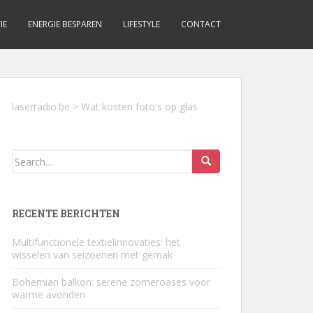
IE
ENERGIE BESPAREN
LIFESTYLE
CONTACT
laserradio.be
>
Wat kosten foto's op glas
Search
for:
RECENTE BERICHTEN
Multifunctionele textielinnovaties: het
wisselen van seizoenen met gemak
Bohemian balkon: serene zomeroases voor
warme avonden