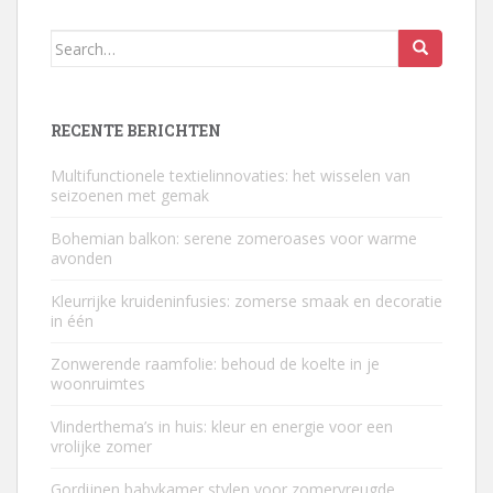
Search
for:
RECENTE BERICHTEN
Multifunctionele textielinnovaties: het wisselen van
seizoenen met gemak
Bohemian balkon: serene zomeroases voor warme
avonden
Kleurrijke kruideninfusies: zomerse smaak en decoratie
in één
Zonwerende raamfolie: behoud de koelte in je
woonruimtes
Vlinderthema’s in huis: kleur en energie voor een
vrolijke zomer
Gordijnen babykamer stylen voor zomervreugde