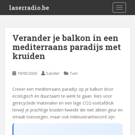
S
laserradio.be
TOGGLE
k
i
p
t
Verander je balkon in een
o
mediterraans paradijs met
m
a
kruiden
i
n
c
19/05/2026
Sander
Tuin
o
n
Creëer een mediterraans paradijs op je balkon door
t
ecologisch en duurzaam te werk te gaan. Kies voor
e
gerecyclede materialen en een lage CO2-voetafdruk
n
terwijl je prachtige kruiden kweekt die niet alleen geur en
t
smaak toevoegen, maar ook milieuverantwoord zijn.