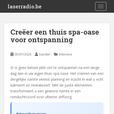
S
laserradio.be
TOGGLE
k
i
p
t
Creëer een thuis spa-oase
o
voor ontspanning
m
a
i
05/07/2026
Sander
Interieur
n
c
o
Er is geen betere plek om te ontspannen na een lange
n
dag dan in uw eigen thuis spa-oase. Het creëren van een
t
dergelijke ruimte vereist planning en inzicht in wat u echt
e
kalmeert en revitaliseert. Met de juiste elementen
n
transformeert u een gewone ruimte in een
t
toevluchtsoord voor ultieme zelfzorg.
Belangrijkste punten