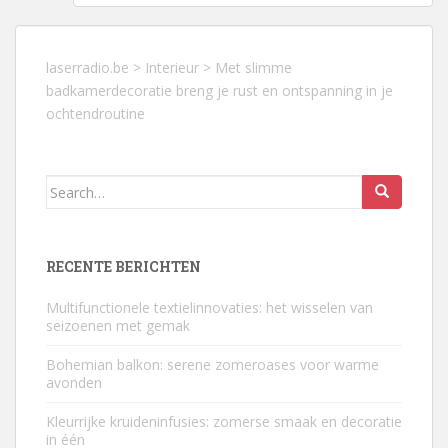
laserradio.be
>
Interieur
>
Met slimme
badkamerdecoratie breng je rust en ontspanning in je
ochtendroutine
Search
for:
RECENTE BERICHTEN
Multifunctionele textielinnovaties: het wisselen van
seizoenen met gemak
Bohemian balkon: serene zomeroases voor warme
avonden
Kleurrijke kruideninfusies: zomerse smaak en decoratie
in één