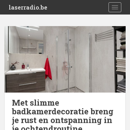
S
laserradio.be
TOGGLE
k
i
p
t
o
m
a
i
n
c
o
n
t
e
Met slimme
n
badkamerdecoratie breng
t
je rust en ontspanning in
je ochtendroutine