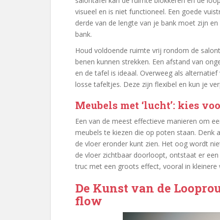
salontafel kan de ruimte blokkeren en de loop
visueel en is niet functioneel. Een goede vuis
derde van de lengte van je bank moet zijn en
bank.
Houd voldoende ruimte vrij rondom de salonta
benen kunnen strekken. Een afstand van onge
en de tafel is ideaal. Overweeg als alternatie
losse tafeltjes. Deze zijn flexibel en kun je v
Meubels met ‘lucht’: kies vo
Een van de meest effectieve manieren om een k
meubels te kiezen die op poten staan. Denk a
de vloer eronder kunt zien. Het oog wordt ni
de vloer zichtbaar doorloopt, ontstaat er een 
truc met een groots effect, vooral in kleine
De Kunst van de Looprout
flow