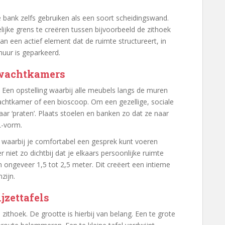
 bank zelfs gebruiken als een soort scheidingswand.
jke grens te creëren tussen bijvoorbeeld de zithoek
n een actief element dat de ruimte structureert, in
muur is geparkeerd.
 wachtkamers
 Een opstelling waarbij alle meubels langs de muren
 wachtkamer of een bioscoop. Om een gezellige, sociale
ar ‘praten’. Plaats stoelen en banken zo dat ze naar
L-vorm.
n waarbij je comfortabel een gesprek kunt voeren
iet zo dichtbij dat je elkaars persoonlijke ruimte
n ongeveer 1,5 tot 2,5 meter. Dit creëert een intieme
zijn.
jzettafels
 zithoek. De grootte is hierbij van belang. Een te grote