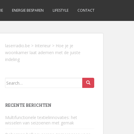
IE
ENERGIE BESPAREN
LIFESTYLE
CONTACT
laserradio.be
>
Interieur
>
Hoe je je
woonkamer laat ademen met de juiste
indeling
Search
for:
RECENTE BERICHTEN
Multifunctionele textielinnovaties: het
wisselen van seizoenen met gemak