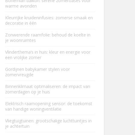
Bohemian balkon: serene zomeroases voor
warme avonden
Kleurrijke kruideninfusies: zomerse smaak en
decoratie in één
Zonwerende raamfolie: behoud de koelte in
je woonruimtes
Vlinderthema’s in huis: kleur en energie voor
een vrolijke zomer
Gordijnen babykamer stylen voor
zomervreugde
Binnenklimaat optimaliseren: de impact van
zomerdagen op je huis
Elektrisch raamopening sensor: de toekomst
van handige woningventilatie
Vliegtuigtuinen: grootschalige luchttuintjes in
je achtertuin