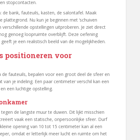
 en stopcontacten.
 de bank, fauteuils, kasten, de salontafel. Maak
 je plattegrond. Nu kun je beginnen met ‘schuiven
 verschillende opstellingen uitproberen. Je ziet direct
 nog genoeg loopruimte overblijft. Deze oefening
geeft je een realistisch beeld van de mogelijkheden.
s positioneren voor
de fauteuils, bepalen voor een groot deel de sfeer en
at van je indeling. Een paar centimeter verschil kan een
n een luchtige opstelling.
woonkamer
egen de langste muur te duwen. Dit lijkt misschien
eëert vaak een statische, onpersoonlijke sfeer. Durf
 kleine opening van 10 tot 15 centimeter kan al een
ieper, omdat er letterlijk meer lucht en ruimte om het