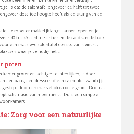
route belemmeren. Een te kleine tafel verdwijnt
tregel is dat de salontafel ongeveer de helft tot twee
 ongeveer dezelfde hoogte heeft als de zitting van de
fel. Je moet er makkelijk langs kunnen lopen en je
veer 40 tot 45 centimeter tussen de rand van de bank
f voor een massieve salontafel een set van kleinere,
erplaatsen waar je ze nodig hebt.
or poten
amer groter en luchtiger te laten lijken, is door
an een bank, een dressoir of een tv-meubel waarbij je
et gestopt door een massief blok op de grond. Doordat
optische illusie van meer ruimte. Dit is een simpele
re woonkamers.
e: Zorg voor een natuurlijke