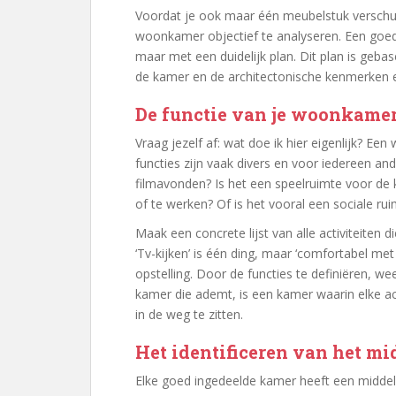
Voordat je ook maar één meubelstuk verschuif
woonkamer objectief te analyseren. Een goede
maar met een duidelijk plan. Dit plan is geb
de kamer en de architectonische kenmerken 
De functie van je woonkame
Vraag jezelf af: wat doe ik hier eigenlijk? Ee
functies zijn vaak divers en voor iedereen a
filmavonden? Is het een speelruimte voor de 
of te werken? Of is het vooral een sociale ru
Maak een concrete lijst van alle activiteiten
‘Tv-kijken’ is één ding, maar ‘comfortabel met
opstelling. Door de functies te definiëren, w
kamer die ademt, is een kamer waarin elke act
in de weg te zitten.
Het identificeren van het m
Elke goed ingedeelde kamer heeft een midde