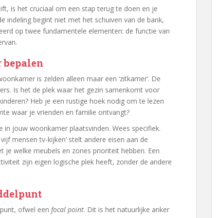
t, is het cruciaal om een stap terug te doen en je
 indeling begint niet met het schuiven van de bank,
aseerd op twee fundamentele elementen: de functie van
ervan.
r bepalen
n woonkamer is zelden alleen maar een ‘zitkamer’. De
nders. Is het de plek waar het gezin samenkomt voor
kinderen? Heb je een rustige hoek nodig om te lezen
imte waar je vrienden en familie ontvangt?
 die in jouw woonkamer plaatsvinden. Wees specifiek.
 vijf mensen tv-kijken’ stelt andere eisen aan de
eet je welke meubels en zones prioriteit hebben. Een
iviteit zijn eigen logische plek heeft, zonder de andere
iddelpunt
lpunt, ofwel een
focal point
. Dit is het natuurlijke anker