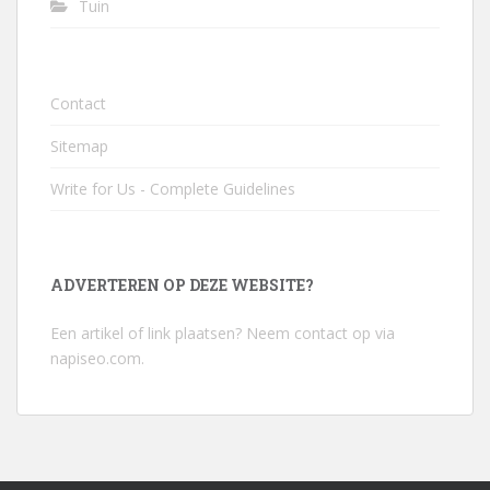
Tuin
Contact
Sitemap
Write for Us - Complete Guidelines
ADVERTEREN OP DEZE WEBSITE?
Een artikel of link plaatsen? Neem contact op via
napiseo.com
.