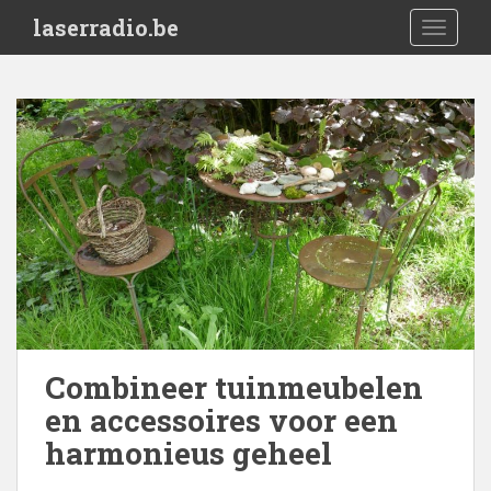
S
laserradio.be
TOGGLE
k
i
p
t
o
m
a
i
n
c
o
n
t
e
Combineer tuinmeubelen
n
en accessoires voor een
t
harmonieus geheel