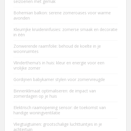
seizoenen met gemak
Bohemian balkon: serene zomeroases voor warme
avonden
Kleurrijke kruideninfusies: zomerse smaak en decoratie
in één
Zonwerende raamfolie: behoud de koelte in je
woonruimtes
Vlinderthema’s in huis: kleur en energie voor een
vrolijke zomer
Gordijnen babykamer stylen voor zomervreugde
Binnenklimaat optimaliseren: de impact van
zomerdagen op je huis
Elektrisch raamopening sensor: de toekomst van
handige woningventilatie
Vliegtuigtuinen: grootschalige luchttuintjes in je
achtertuin