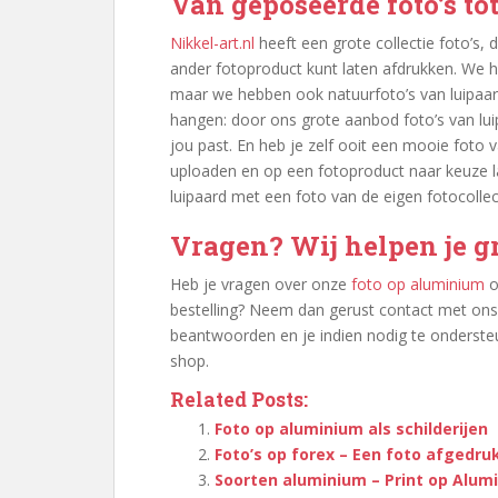
Van geposeerde foto’s tot
Nikkel-art.nl
heeft een grote collectie foto’s, 
ander fotoproduct kunt laten afdrukken. We 
maar we hebben ook natuurfoto’s van luipaard
hangen: door ons grote aanbod foto’s van luipa
jou past. En heb je zelf ooit een mooie foto
uploaden en op een fotoproduct naar keuze l
luipaard met een foto van de eigen fotocollec
Vragen? Wij helpen je g
Heb je vragen over onze
foto op aluminium
o
bestelling? Neem dan gerust contact met ons 
beantwoorden en je indien nodig te ondersteun
shop.
Related Posts:
Foto op aluminium als schilderijen
Foto’s op forex – Een foto afgedru
Soorten aluminium – Print op Alum