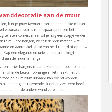
 wanddecoratie aan de muur
llen, kun je jouw favoriete dier op een unieke manier
l wel woonaccessoires met luipaardprint om het
erug te laten komen, maar wil je nog een stapje verder
aan te muur te hangen, weet iedereen meteen wat
egantie en aantrekkelijkheid van het luipaard af op jouw
én klap een elegante en unieke uitstraling krijgt,
ard aan de muur te hangen.
e woonkamer hangen, maar je kunt deze foto ook in de
mer of in de keuken ophangen. Het maakt niet uit
en foto op aluminium luipaard kan overal worden
altijd een gebruiksvriendelijk ophangsysteem heeft,
n de ene naar de andere wand verplaatsen.