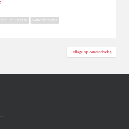
t
uminium luipaard
wanddecoratie
Collage op canvasdoek