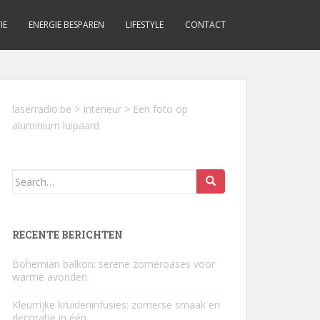
IE
ENERGIE BESPAREN
LIFESTYLE
CONTACT
laserradio.be
>
Interieur
>
Een foto op
aluminium luipaard
Search
for:
RECENTE BERICHTEN
Bohemian balkon: serene zomeroases voor
warme avonden
Kleurrijke kruideninfusies: zomerse smaak en
decoratie in één