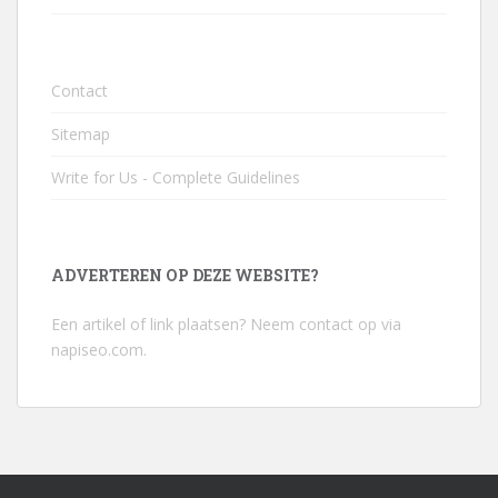
Contact
Sitemap
Write for Us - Complete Guidelines
ADVERTEREN OP DEZE WEBSITE?
Een artikel of link plaatsen? Neem contact op via
napiseo.com
.