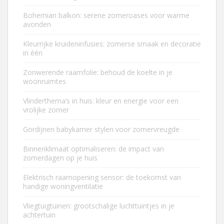
Bohemian balkon: serene zomeroases voor warme
avonden
Kleurrijke kruideninfusies: zomerse smaak en decoratie
in één
Zonwerende raamfolie: behoud de koelte in je
woonruimtes
Vlinderthema’s in huis: kleur en energie voor een
vrolijke zomer
Gordijnen babykamer stylen voor zomervreugde
Binnenklimaat optimaliseren: de impact van
zomerdagen op je huis
Elektrisch raamopening sensor: de toekomst van
handige woningventilatie
Vliegtuigtuinen: grootschalige luchttuintjes in je
achtertuin