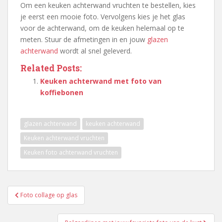
Om een keuken achterwand vruchten te bestellen, kies
je eerst een mooie foto. Vervolgens kies je het glas
voor de achterwand, om de keuken helemaal op te
meten. Stuur de afmetingen in en jouw
glazen
achterwand
wordt al snel geleverd.
Related Posts:
Keuken achterwand met foto van
koffiebonen
glazen achterwand
keuken achterwand
Keuken achterwand vruchten
Keuken foto achterwand vruchten
Berichtnavigatie
Foto collage op glas