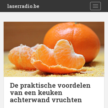
S
laserradio.be
TOGGLE
k
i
p
t
o
m
a
i
n
c
o
n
t
e
De praktische voordelen
n
van een keuken
t
achterwand vruchten