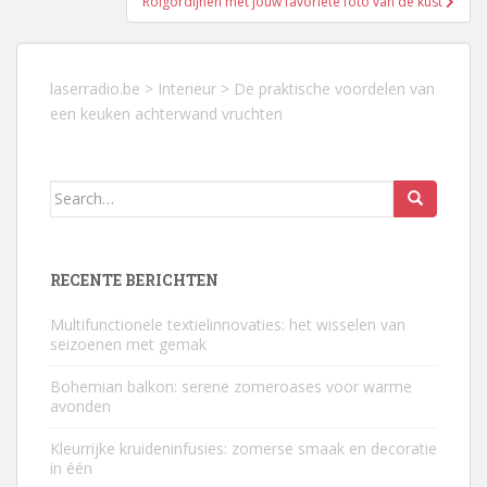
Rolgordijnen met jouw favoriete foto van de kust
laserradio.be
>
Interieur
>
De praktische voordelen van
een keuken achterwand vruchten
Search
for:
RECENTE BERICHTEN
Multifunctionele textielinnovaties: het wisselen van
seizoenen met gemak
Bohemian balkon: serene zomeroases voor warme
avonden
Kleurrijke kruideninfusies: zomerse smaak en decoratie
in één