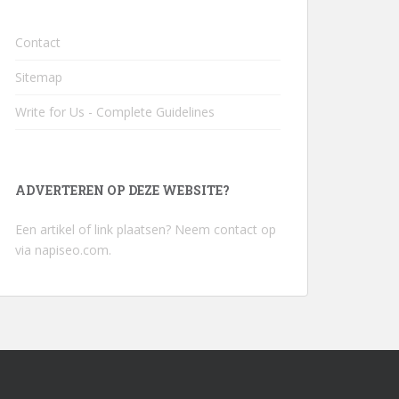
Contact
Sitemap
Write for Us - Complete Guidelines
ADVERTEREN OP DEZE WEBSITE?
Een artikel of link plaatsen? Neem contact op
via
napiseo.com
.