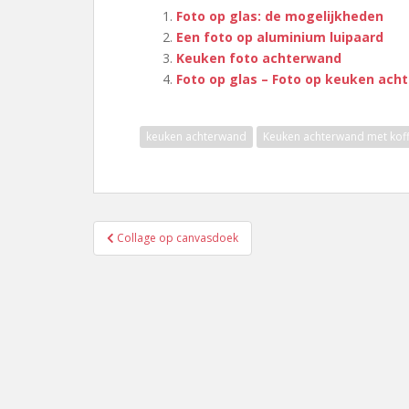
Foto op glas: de mogelijkheden
Een foto op aluminium luipaard
Keuken foto achterwand
Foto op glas – Foto op keuken ach
keuken achterwand
Keuken achterwand met kof
Berichtnavigatie
Collage op canvasdoek