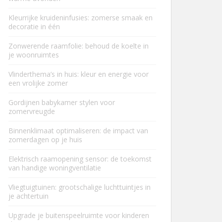
Kleurrijke kruideninfusies: zomerse smaak en
decoratie in één
Zonwerende raamfolie: behoud de koelte in
je woonruimtes
Vlinderthema’s in huis: kleur en energie voor
een vrolijke zomer
Gordijnen babykamer stylen voor
zomervreugde
Binnenklimaat optimaliseren: de impact van
zomerdagen op je huis
Elektrisch raamopening sensor: de toekomst
van handige woningventilatie
Vliegtuigtuinen: grootschalige luchttuintjes in
je achtertuin
Upgrade je buitenspeelruimte voor kinderen