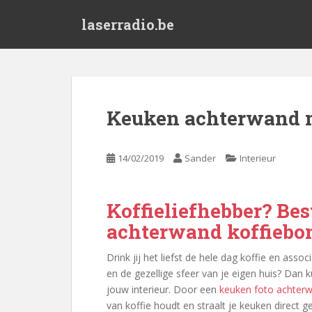
S
laserradio.be
k
i
p
t
o
m
Keuken achterwand m
a
i
n
14/02/2019
Sander
Interieur
c
o
n
Koffieliefhebber? Bes
t
achterwand koffiebo
e
n
Drink jij het liefst de hele dag koffie en asso
t
en de gezellige sfeer van je eigen huis? Dan 
jouw interieur. Door een
keuken foto achter
van koffie houdt en straalt je keuken direct g