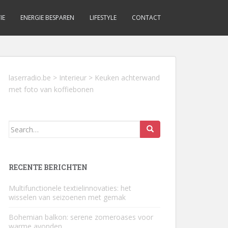
IE
ENERGIE BESPAREN
LIFESTYLE
CONTACT
laserradio.be
>
Interieur
>
Keuken achterwand
met foto van koffiebonen
Search
for:
RECENTE BERICHTEN
Multifunctionele textielinnovaties: het
wisselen van seizoenen met gemak
Bohemian balkon: serene zomeroases voor
warme avonden