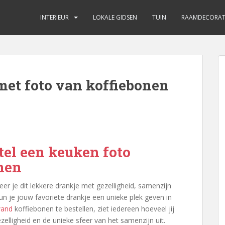
INTERIEUR
LOKALE GIDSEN
TUIN
RAAMDECORAT
et foto van koffiebonen
tel een keuken foto
nen
cieer je dit lekkere drankje met gezelligheid, samenzijn
kun je jouw favoriete drankje een unieke plek geven in
wand
koffiebonen te bestellen, ziet iedereen hoeveel jij
ezelligheid en de unieke sfeer van het samenzijn uit.