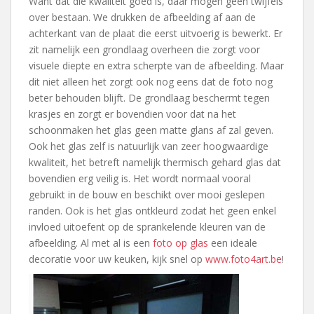
Want dat die kwaliteit goed is, daar mogen geen twijfels
over bestaan. We drukken de afbeelding af aan de
achterkant van de plaat die eerst uitvoerig is bewerkt. Er
zit namelijk een grondlaag overheen die zorgt voor
visuele diepte en extra scherpte van de afbeelding. Maar
dit niet alleen het zorgt ook nog eens dat de foto nog
beter behouden blijft. De grondlaag beschermt tegen
krasjes en zorgt er bovendien voor dat na het
schoonmaken het glas geen matte glans af zal geven.
Ook het glas zelf is natuurlijk van zeer hoogwaardige
kwaliteit, het betreft namelijk thermisch gehard glas dat
bovendien erg veilig is. Het wordt normaal vooral
gebruikt in de bouw en beschikt over mooi geslepen
randen. Ook is het glas ontkleurd zodat het geen enkel
invloed uitoefent op de sprankelende kleuren van de
afbeelding. Al met al is een
foto op glas
een ideale
decoratie voor uw keuken, kijk snel op
www.foto4art.be
!