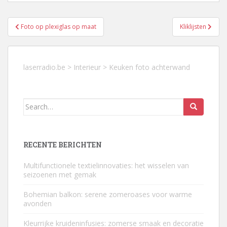
Berichtnavigatie
Foto op plexiglas op maat
Kliklijsten
laserradio.be
>
Interieur
>
Keuken foto achterwand
Search
for:
RECENTE BERICHTEN
Multifunctionele textielinnovaties: het wisselen van
seizoenen met gemak
Bohemian balkon: serene zomeroases voor warme
avonden
Kleurrijke kruideninfusies: zomerse smaak en decoratie