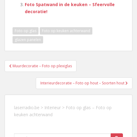
Foto Spatwand in de keuken – Sfeervolle
decoratie!
Foto op glas
Foto op keuken achterwand
glazen panelen
Berichtnavigatie
Muurdecoratie – Foto op plexiglas
Interieurdecoratie – Foto op hout – Soorten hout
laserradio.be
>
Interieur
>
Foto op glas – Foto op
keuken achterwand
Search