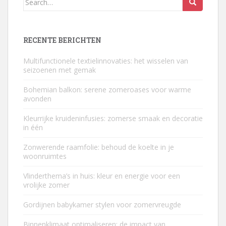
for:
RECENTE BERICHTEN
Multifunctionele textielinnovaties: het wisselen van
seizoenen met gemak
Bohemian balkon: serene zomeroases voor warme
avonden
Kleurrijke kruideninfusies: zomerse smaak en decoratie
in één
Zonwerende raamfolie: behoud de koelte in je
woonruimtes
Vlinderthema’s in huis: kleur en energie voor een
vrolijke zomer
Gordijnen babykamer stylen voor zomervreugde
Binnenklimaat optimaliseren: de impact van