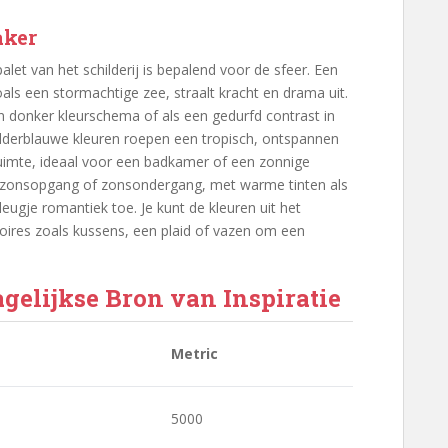
aker
palet van het schilderij is bepalend voor de sfeer. Een
oals een stormachtige zee, straalt kracht en drama uit.
n donker kleurschema of als een gedurfd contrast in
elderblauwe kleuren roepen een tropisch, ontspannen
 ruimte, ideaal voor een badkamer of een zonnige
s zonsopgang of zonsondergang, met warme tinten als
ugje romantiek toe. Je kunt de kleuren uit het
oires zoals kussens, een plaid of vazen om een
agelijkse Bron van Inspiratie
Metric
5000