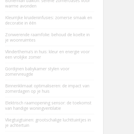
Bohemian balkon: serene zomeroases voor
warme avonden
Kleurrijke kruideninfusies: zomerse smaak en
decoratie in één
Zonwerende raamfolie: behoud de koelte in
je woonruimtes
Vlinderthema’s in huis: kleur en energie voor
een vrolijke zomer
Gordijnen babykamer stylen voor
zomervreugde
Binnenklimaat optimaliseren: de impact van
zomerdagen op je huis
Elektrisch raamopening sensor: de toekomst
van handige woningventilatie
Vliegtuigtuinen: grootschalige luchttuintjes in
je achtertuin