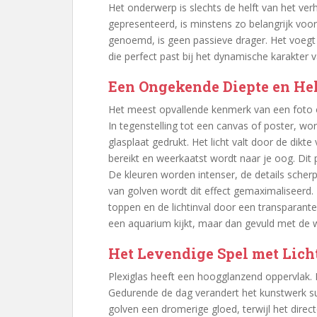
Het onderwerp is slechts de helft van het ve
gepresenteerd, is minstens zo belangrijk voor h
genoemd, is geen passieve drager. Het voegt 
die perfect past bij het dynamische karakter 
Een Ongekende Diepte en He
Het meest opvallende kenmerk van een foto op 
In tegenstelling tot een canvas of poster, wo
glasplaat gedrukt. Het licht valt door de dikt
bereikt en weerkaatst wordt naar je oog. Dit 
De kleuren worden intenser, de details scherper
van golven wordt dit effect gemaximaliseerd.
toppen en de lichtinval door een transparante 
een aquarium kijkt, maar dan gevuld met de 
Het Levendige Spel met Lich
Plexiglas heeft een hoogglanzend oppervlak. D
Gedurende de dag verandert het kunstwerk sub
golven een dromerige gloed, terwijl het direc