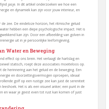
jnd jasje. In dit artikel onderzoeken we hoe een
energie en dynamiek kan zijn voor jouw interieur, en
de zee. De eindeloze horizon, het ritmische geluid
water hebben een diepe psychologische impact. Het is
gwekkend kan zijn. Door een afbeelding van golven in
erenergie uit in je persoonlijke leefomgeving.
an Water en Beweging
d effect op ons brein. Het verlaagt de hartslag en
 hoewel statisch, roept deze associaties moeiteloos op.
et de herinnering aan het geluid en de beweging. Een
 energie en doorzettingsvermogen oproepen, ideaal
ollende golf op een rustige zee kan juist de sereniteit
 leeshoek. Het is als een visueel anker; een punt in de
 en waar je geest even tot rust kan komen of juist
randering