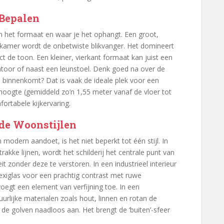
 Bepalen
an het formaat en waar je het ophangt. Een groot,
amer wordt de onbetwiste blikvanger. Het domineert
t de toon. Een kleiner, vierkant formaat kan juist een
ntoor of naast een leunstoel. Denk goed na over de
je binnenkomt? Dat is vaak de ideale plek voor een
oogte (gemiddeld zo’n 1,55 meter vanaf de vloer tot
ortabele kijkervaring.
de Woonstijlen
modern aandoet, is het niet beperkt tot één stijl. In
trakke lijnen, wordt het schilderij het centrale punt van
t zonder deze te verstoren. In een industrieel interieur
lexiglas voor een prachtig contrast met ruwe
voegt een element van verfijning toe. In een
uurlijke materialen zoals hout, linnen en rotan de
de golven naadloos aan. Het brengt de ‘buiten’-sfeer