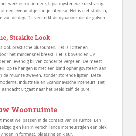
gt het werk een intiemere, bijna mysterieuze uitstraling.
ot een levend object in je interieur. Het is niet statisch,
 van de dag. Dit versterkt de dynamiek die de golven
e, Strakke Look
s ook praktische pluspunten. Het is lichter en
rdoor het minder snel breekt. Het is bovendien UV-
der en levendig blijven zonder te vergelen. De meest
erij op te hangen is met een blind ophangsysteem aan
an de muur te zweven, zonder storende lijsten. Deze
moderne, industriële en Scandinavische interieurs. Het
le aandacht uitgaat naar het beeld zelf: de pure,
ouw Woonruimte
t moet wel passen in de context van de ruimte. Een
elzijdig en kan in verschillende interieurstijlen een plek
 vinden in formaat, plaatsing en kleur.