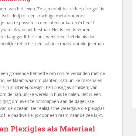
 van het leven. Ze zijn nooit hetzelfde; elke golf is
lfschilderij tot een krachtige metafoor voor
e aan te passen. In een interieur kan zo’n beeld
 dynamiek van het bestaan. Het is een bevroren
re laag geeft het kunstwerk meer betekenis dan
onlijke reflectie, een subtiele motivator die je eraan
er een groeiende behoefte om ons te verbinden met de
md, verklaart waarom planten, natuurlijke materialen
ijn in interieurdesign. Een plexiglas schilderij van
m de natuurlijke wereld in huis te halen. Het is een
diging om even te ontsnappen aan de dagelijkse
van de oceaan. De realistische weergave die plexiglas
lsof je daadwerkelijk door een raam naar de zee kijkt.
an Plexiglas als Materiaal