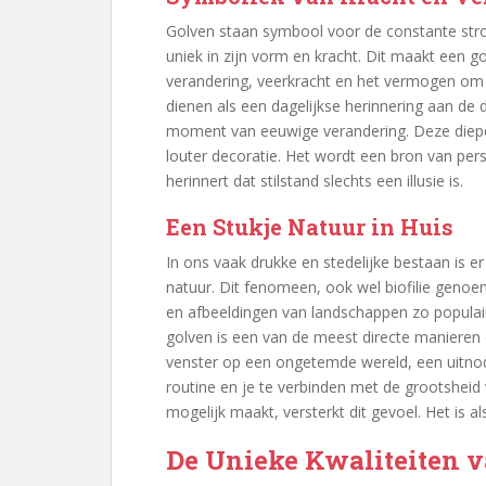
Golven staan symbool voor de constante stroom
uniek in zijn vorm en kracht. Dit maakt een go
verandering, veerkracht en het vermogen om j
dienen als een dagelijkse herinnering aan de
moment van eeuwige verandering. Deze diepe
louter decoratie. Het wordt een bron van perso
herinnert dat stilstand slechts een illusie is.
Een Stukje Natuur in Huis
In ons vaak drukke en stedelijke bestaan is 
natuur. Dit fenomeen, ook wel biofilie genoe
en afbeeldingen van landschappen zo populair z
golven is een van de meest directe manieren o
venster op een ongetemde wereld, een uitno
routine en je te verbinden met de grootsheid 
mogelijk maakt, versterkt dit gevoel. Het is a
De Unieke Kwaliteiten v