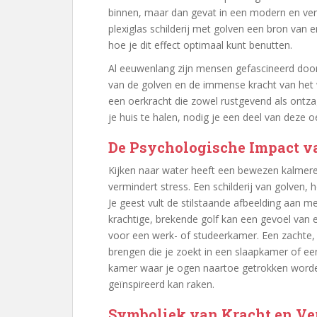
binnen, maar dan gevat in een modern en verfi
plexiglas schilderij met golven een bron van 
hoe je dit effect optimaal kunt benutten.
Al eeuwenlang zijn mensen gefascineerd door 
van de golven en de immense kracht van het 
een oerkracht die zowel rustgevend als ontza
je huis te halen, nodig je een deel van deze o
De Psychologische Impact v
Kijken naar water heeft een bewezen kalmeren
vermindert stress. Een schilderij van golven,
Je geest vult de stilstaande afbeelding aan m
krachtige, brekende golf kan een gevoel van
voor een werk- of studeerkamer. Een zachte, r
brengen die je zoekt in een slaapkamer of een
kamer waar je ogen naartoe getrokken worden
geïnspireerd kan raken.
Symboliek van Kracht en Ve