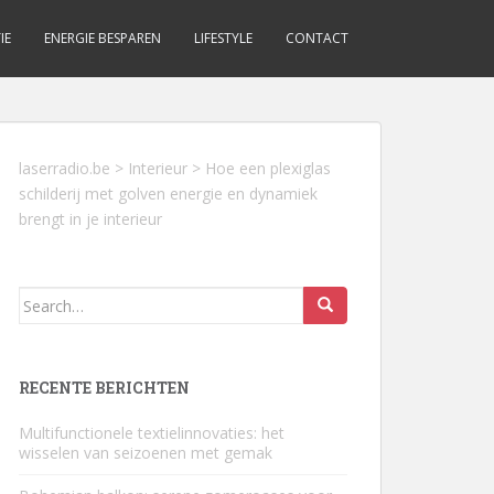
IE
ENERGIE BESPAREN
LIFESTYLE
CONTACT
laserradio.be
>
Interieur
>
Hoe een plexiglas
schilderij met golven energie en dynamiek
brengt in je interieur
Search
for:
RECENTE BERICHTEN
Multifunctionele textielinnovaties: het
wisselen van seizoenen met gemak