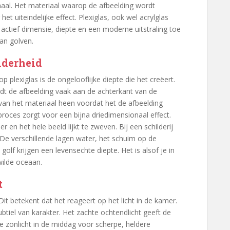
rhaal. Het materiaal waarop de afbeelding wordt
et uiteindelijke effect. Plexiglas, ook wel acrylglas
actief dimensie, diepte en een moderne uitstraling toe
van golven.
lderheid
plexiglas is de ongelooflijke diepte die het creëert.
rdt de afbeelding vaak aan de achterkant van de
e van het materiaal heen voordat het de afbeelding
proces zorgt voor een bijna driedimensionaal effect.
 en het hele beeld lijkt te zweven. Bij een schilderij
 De verschillende lagen water, het schuim op de
golf krijgen een levensechte diepte. Het is alsof je in
wilde oceaan.
t
it betekent dat het reageert op het licht in de kamer.
tiel van karakter. Het zachte ochtendlicht geeft de
te zonlicht in de middag voor scherpe, heldere