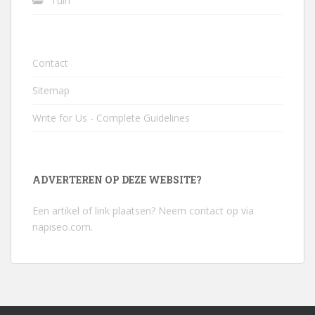
Tuin
Contact
Sitemap
Write for Us - Complete Guidelines
ADVERTEREN OP DEZE WEBSITE?
Een artikel of link plaatsen? Neem contact op via
napiseo.com
.