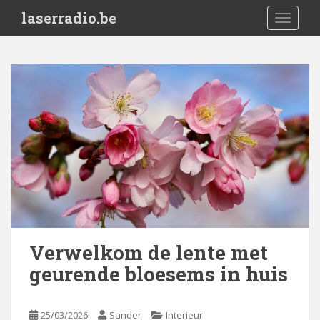
S
laserradio.be
TOGGLE
k
i
p
t
o
m
a
i
n
c
o
n
t
e
Verwelkom de lente met
n
geurende bloesems in huis
t
25/03/2026
Sander
Interieur