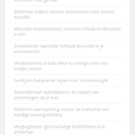
Bohemian balkon: serene zomeroases voor warme
avonden
Kleurrijke kruideninfusies: zomerse smaak en decoratie
in één
Zonwerende raamfolie: behoud de koelte in je
woonruimtes
Vlinderthema’s in huis: kleur en energie voor een
vrolijke zomer
Gordijnen babykamer stylen voor zomervreugde
Binnenklimaat optimaliseren: de impact van
zomerdagen op je huis
Elektrisch raamopening sensor: de toekomst van
handige woningventilatie
Vliegtuigtuinen: grootschalige luchttuintjes in je
achtertuin