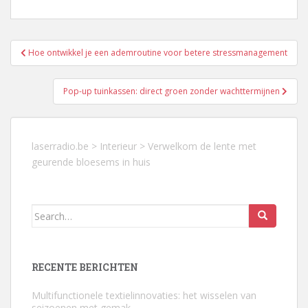
Berichtnavigatie
Hoe ontwikkel je een ademroutine voor betere stressmanagement
Pop-up tuinkassen: direct groen zonder wachttermijnen
laserradio.be
>
Interieur
>
Verwelkom de lente met
geurende bloesems in huis
Search
for:
RECENTE BERICHTEN
Multifunctionele textielinnovaties: het wisselen van
seizoenen met gemak