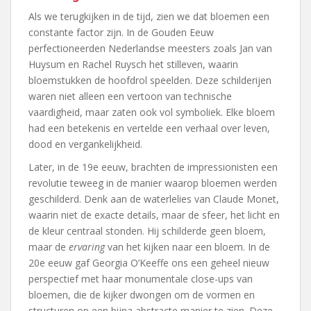
Als we terugkijken in de tijd, zien we dat bloemen een
constante factor zijn. In de Gouden Eeuw
perfectioneerden Nederlandse meesters zoals Jan van
Huysum en Rachel Ruysch het stilleven, waarin
bloemstukken de hoofdrol speelden. Deze schilderijen
waren niet alleen een vertoon van technische
vaardigheid, maar zaten ook vol symboliek. Elke bloem
had een betekenis en vertelde een verhaal over leven,
dood en vergankelijkheid.
Later, in de 19e eeuw, brachten de impressionisten een
revolutie teweeg in de manier waarop bloemen werden
geschilderd. Denk aan de waterlelies van Claude Monet,
waarin niet de exacte details, maar de sfeer, het licht en
de kleur centraal stonden. Hij schilderde geen bloem,
maar de
ervaring
van het kijken naar een bloem. In de
20e eeuw gaf Georgia O’Keeffe ons een geheel nieuw
perspectief met haar monumentale close-ups van
bloemen, die de kijker dwongen om de vormen en
structuren op een bijna abstracte manier te zien. Deze