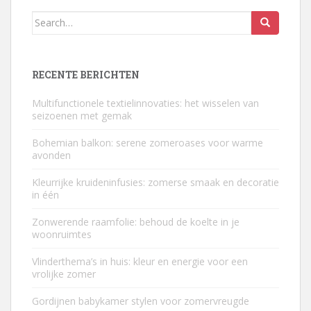
Search
for:
RECENTE BERICHTEN
Multifunctionele textielinnovaties: het wisselen van
seizoenen met gemak
Bohemian balkon: serene zomeroases voor warme
avonden
Kleurrijke kruideninfusies: zomerse smaak en decoratie
in één
Zonwerende raamfolie: behoud de koelte in je
woonruimtes
Vlinderthema’s in huis: kleur en energie voor een
vrolijke zomer
Gordijnen babykamer stylen voor zomervreugde