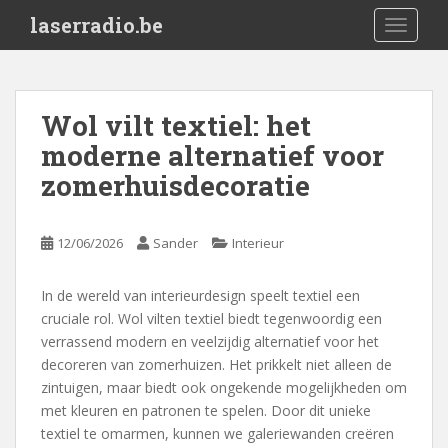
S
laserradio.be
TOGGLE
k
i
p
t
Wol vilt textiel: het
o
moderne alternatief voor
m
a
zomerhuisdecoratie
i
n
c
12/06/2026
Sander
Interieur
o
n
In de wereld van interieurdesign speelt textiel een
t
cruciale rol. Wol vilten textiel biedt tegenwoordig een
e
verrassend modern en veelzijdig alternatief voor het
n
decoreren van zomerhuizen. Het prikkelt niet alleen de
t
zintuigen, maar biedt ook ongekende mogelijkheden om
met kleuren en patronen te spelen. Door dit unieke
textiel te omarmen, kunnen we galeriewanden creëren