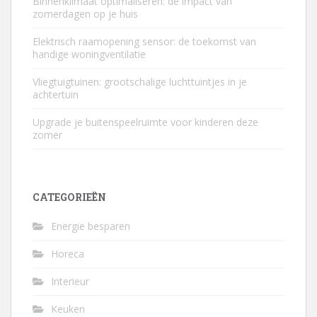
Binnenklimaat optimaliseren: de impact van
zomerdagen op je huis
Elektrisch raamopening sensor: de toekomst van
handige woningventilatie
Vliegtuigtuinen: grootschalige luchttuintjes in je
achtertuin
Upgrade je buitenspeelruimte voor kinderen deze
zomer
CATEGORIEËN
Energie besparen
Horeca
Interieur
Keuken