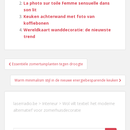
La photo sur toile Femme sensuelle dans
son lit
Keuken achterwand met foto van
koffiebonen
Wereldkaart wanddecoratie: de nieuwste
trend
Berichtnavigatie
Essentiële zomertuinplanten tegen droogte
Warm minimalism stijl in de nieuwe energiebesparende keuken
laserradio.be
>
Interieur
>
Wol vilt textiel: het moderne
alternatief voor zomerhuisdecoratie