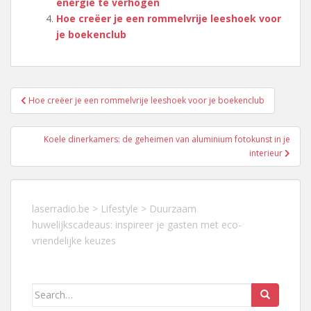
energie te verhogen
Hoe creëer je een rommelvrije leeshoek voor
je boekenclub
Berichtnavigatie
Hoe creëer je een rommelvrije leeshoek voor je boekenclub
Koele dinerkamers: de geheimen van aluminium fotokunst in je
interieur
laserradio.be
>
Lifestyle
>
Duurzaam
huwelijkscadeaus: inspireer je gasten met eco-
vriendelijke keuzes
Search
for: