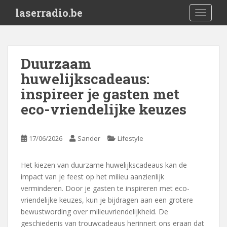
S
laserradio.be
TOGGLE
k
i
p
t
Duurzaam
o
huwelijkscadeaus:
m
a
inspireer je gasten met
i
eco-vriendelijke keuzes
n
c
o
17/06/2026
Sander
Lifestyle
n
t
Het kiezen van duurzame huwelijkscadeaus kan de
e
impact van je feest op het milieu aanzienlijk
n
verminderen. Door je gasten te inspireren met eco-
t
vriendelijke keuzes, kun je bijdragen aan een grotere
bewustwording over milieuvriendelijkheid. De
geschiedenis van trouwcadeaus herinnert ons eraan dat