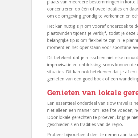
plaats van meerdere bestemmingen in korte t
concentreren op één of twee locaties en daar v
om de omgeving grondig te verkennen en echt
Het kan nuttig zijn om vooraf onderzoek te d
plaatsvinden tijdens je verblijf, zodat je dez
belangrijke tip is om flexibel te zijn in je pla
moment en het openstaan voor spontane av
Dit betekent dat je misschien niet elke minuu
improvisatie en ontdekking; soms kunnen de
situaties. Dit kan ook betekenen dat je af e
genieten van een goed boek of een wandeling
Genieten van lokale gere
Een essentieel onderdeel van slow travel is he
niet alleen een manier om jezelf te voeden; h
Door lokale gerechten te proeven, krijg je ni
geschiedenis en tradities van de regio.
Probeer bijvoorbeeld deel te nemen aan kook