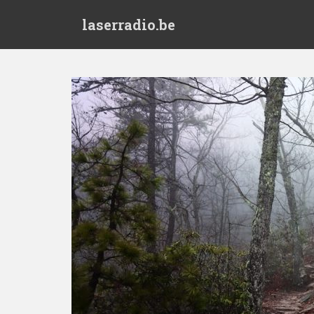
S
laserradio.be
k
i
p
t
o
m
a
i
n
c
o
n
t
e
n
t