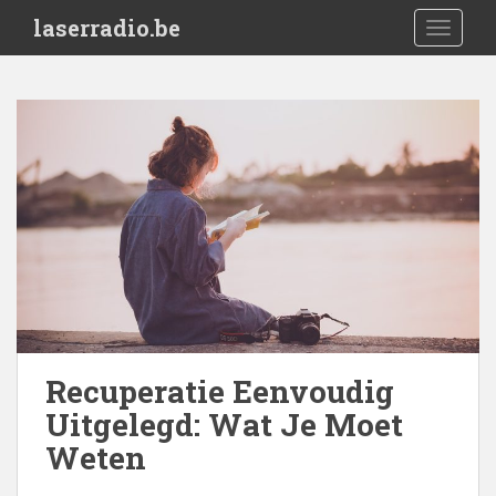
S
laserradio.be
TOGGLE
k
i
p
t
o
m
a
i
n
c
o
n
t
e
Recuperatie Eenvoudig
n
Uitgelegd: Wat Je Moet
t
Weten