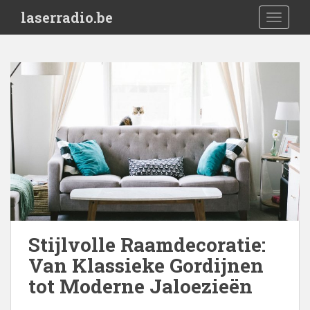
S
laserradio.be
TOGGLE
k
i
p
t
o
m
a
i
n
c
o
n
t
e
Stijlvolle Raamdecoratie:
n
Van Klassieke Gordijnen
t
tot Moderne Jaloezieën