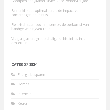
Gordijnen babykamer stylen voor zomervreugde
Binnenklimaat optimaliseren: de impact van
zomerdagen op je huis
Elektrisch raamopening sensor: de toekomst van
handige woningventilatie
Vliegtuigtuinen: grootschalige luchttuintjes in je
achtertuin
CATEGORIEËN
Energie besparen
Horeca
Interieur
Keuken