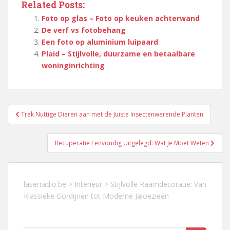
Related Posts:
Foto op glas – Foto op keuken achterwand
De verf vs fotobehang
Een foto op aluminium luipaard
Plaid – Stijlvolle, duurzame en betaalbare
woninginrichting
Berichtnavigatie
Trek Nuttige Dieren aan met de Juiste Insectenwerende Planten
Recuperatie Eenvoudig Uitgelegd: Wat Je Moet Weten
laserradio.be
>
Interieur
>
Stijlvolle Raamdecoratie: Van
Klassieke Gordijnen tot Moderne Jaloezieën