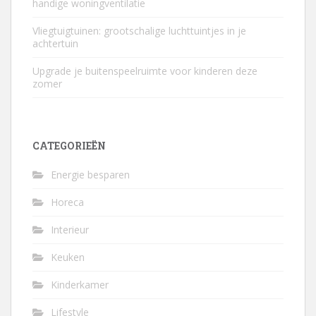
handige woningventilatie
Vliegtuigtuinen: grootschalige luchttuintjes in je
achtertuin
Upgrade je buitenspeelruimte voor kinderen deze
zomer
CATEGORIEËN
Energie besparen
Horeca
Interieur
Keuken
Kinderkamer
Lifestyle