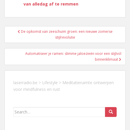
van alledag af te remmen
Berichtnavigatie
De opkomst van zeeschuim groen: een nieuwe zomerse
stijlrevolutie
Automatiseer je ramen: slimme jaloezieën voor een stijlvol
binnenklimaat
laserradio.be
>
Lifestyle
>
Meditatieruimte ontwerpen
voor mindfulness en rust
Search
for: