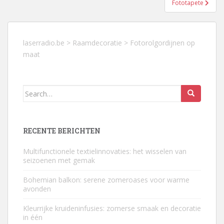
Fototapete
laserradio.be
>
Raamdecoratie
>
Fotorolgordijnen op
maat
Search
for:
RECENTE BERICHTEN
Multifunctionele textielinnovaties: het wisselen van
seizoenen met gemak
Bohemian balkon: serene zomeroases voor warme
avonden
Kleurrijke kruideninfusies: zomerse smaak en decoratie
in één