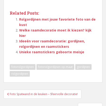
Related Posts:
Rolgordijnen met jouw favoriete foto van de
kust
Welke raamdecoratie moet ik kiezen? kijk
hier
Ideeën voor raamdecoratie: gordijnen,
rolgordijnen en raamstickers
Unieke raamstickers geboorte meisje
fotorolgordijnen
fotorolgordijnen op maat
gordijnen
rolgordijnen
Berichtnavigatie
Foto Spatwand in de keuken – Sfeervolle decoratie!