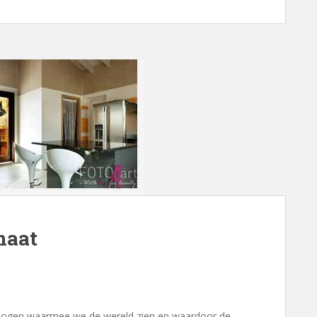
maat
e ogen waarmee we de wereld zien en waardoor de