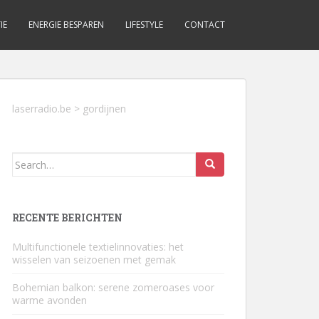
IE
ENERGIE BESPAREN
LIFESTYLE
CONTACT
laserradio.be
>
gordijnen
Search
for:
RECENTE BERICHTEN
Multifunctionele textielinnovaties: het
wisselen van seizoenen met gemak
Bohemian balkon: serene zomeroases voor
warme avonden