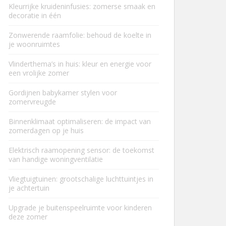
Kleurrijke kruideninfusies: zomerse smaak en
decoratie in één
Zonwerende raamfolie: behoud de koelte in
je woonruimtes
Vlinderthema’s in huis: kleur en energie voor
een vrolijke zomer
Gordijnen babykamer stylen voor
zomervreugde
Binnenklimaat optimaliseren: de impact van
zomerdagen op je huis
Elektrisch raamopening sensor: de toekomst
van handige woningventilatie
Vliegtuigtuinen: grootschalige luchttuintjes in
je achtertuin
Upgrade je buitenspeelruimte voor kinderen
deze zomer