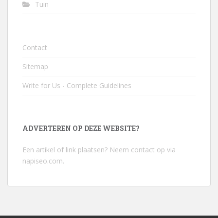
Tuin
Contact
Sitemap
Write for Us - Complete Guidelines
ADVERTEREN OP DEZE WEBSITE?
Een artikel of link plaatsen? Neem contact op via
napiseo.com
.