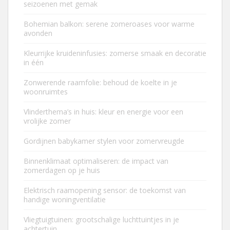
seizoenen met gemak
Bohemian balkon: serene zomeroases voor warme
avonden
Kleurrijke kruideninfusies: zomerse smaak en decoratie
in één
Zonwerende raamfolie: behoud de koelte in je
woonruimtes
Vlinderthema’s in huis: kleur en energie voor een
vrolijke zomer
Gordijnen babykamer stylen voor zomervreugde
Binnenklimaat optimaliseren: de impact van
zomerdagen op je huis
Elektrisch raamopening sensor: de toekomst van
handige woningventilatie
Vliegtuigtuinen: grootschalige luchttuintjes in je
achtertuin