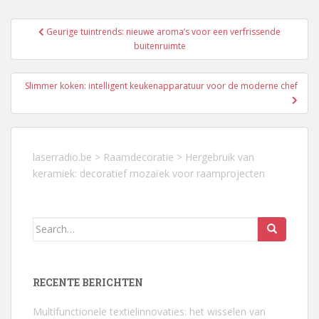
Berichtnavigatie
Geurige tuintrends: nieuwe aroma’s voor een verfrissende
buitenruimte
Slimmer koken: intelligent keukenapparatuur voor de moderne chef
laserradio.be
>
Raamdecoratie
>
Hergebruik van
keramiek: decoratief mozaïek voor raamprojecten
Search
for:
RECENTE BERICHTEN
Multifunctionele textielinnovaties: het wisselen van