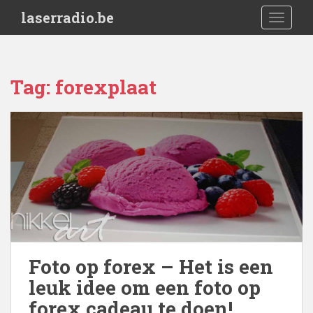
S
laserradio.be
TOGGLE
k
i
p
t
Tag:
forexplaat
o
m
a
i
n
c
o
n
t
e
n
Foto op forex – Het is een
t
leuk idee om een foto op
forex cadeau te doen!