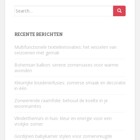
Search
for:
RECENTE BERICHTEN
Multifunctionele textielinnovaties: het wisselen van
seizoenen met gemak
Bohemian balkon: serene zomeroases voor warme
avonden
Kleurrijke kruideninfusies: zomerse smaak en decoratie
in één
Zonwerende raamfolie: behoud de koelte in je
woonruimtes
Vlinderthema’s in huis: kleur en energie voor een
vrolijke zomer
Gordijnen babykamer stylen voor zomervreugde