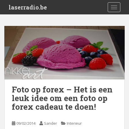
S
laserradio.be
TOGGLE
k
i
p
t
o
m
a
i
n
c
o
n
Foto op forex – Het is een
t
leuk idee om een foto op
e
n
forex cadeau te doen!
t
09/02/2014
Sander
Interieur