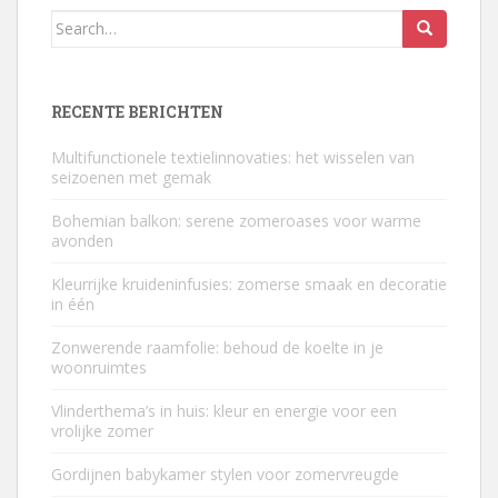
Search
for:
RECENTE BERICHTEN
Multifunctionele textielinnovaties: het wisselen van
seizoenen met gemak
Bohemian balkon: serene zomeroases voor warme
avonden
Kleurrijke kruideninfusies: zomerse smaak en decoratie
in één
Zonwerende raamfolie: behoud de koelte in je
woonruimtes
Vlinderthema’s in huis: kleur en energie voor een
vrolijke zomer
Gordijnen babykamer stylen voor zomervreugde