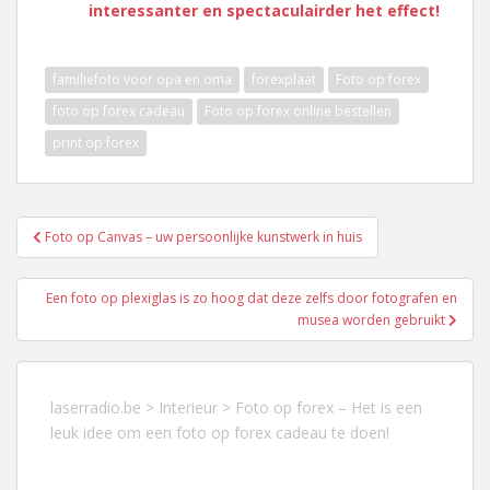
interessanter en spectaculairder het effect!
familiefoto voor opa en oma
forexplaat
Foto op forex
foto op forex cadeau
Foto op forex online bestellen
print op forex
Berichtnavigatie
Foto op Canvas – uw persoonlijke kunstwerk in huis
Een foto op plexiglas is zo hoog dat deze zelfs door fotografen en
musea worden gebruikt
laserradio.be
>
Interieur
>
Foto op forex – Het is een
leuk idee om een foto op forex cadeau te doen!