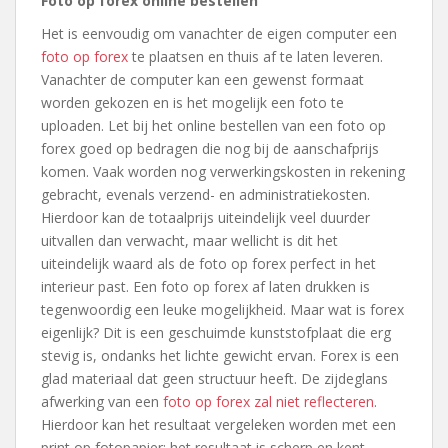
Foto op forex online bestellen
Het is eenvoudig om vanachter de eigen computer een
foto op forex
te plaatsen en thuis af te laten leveren.
Vanachter de computer kan een gewenst formaat
worden gekozen en is het mogelijk een foto te
uploaden. Let bij het online bestellen van een foto op
forex goed op bedragen die nog bij de aanschafprijs
komen. Vaak worden nog verwerkingskosten in rekening
gebracht, evenals verzend- en administratiekosten.
Hierdoor kan de totaalprijs uiteindelijk veel duurder
uitvallen dan verwacht, maar wellicht is dit het
uiteindelijk waard als de foto op forex perfect in het
interieur past. Een foto op forex af laten drukken is
tegenwoordig een leuke mogelijkheid. Maar wat is forex
eigenlijk? Dit is een geschuimde kunststofplaat die erg
stevig is, ondanks het lichte gewicht ervan. Forex is een
glad materiaal dat geen structuur heeft. De zijdeglans
afwerking van een
foto op forex zal niet reflecteren
.
Hierdoor kan het resultaat vergeleken worden met een
print op fotopapier: het resultaat is scherp en kent