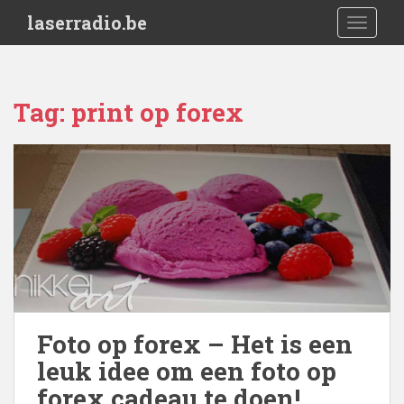
S
laserradio.be
TOGGLE
k
i
p
t
Tag:
print op forex
o
m
a
i
n
c
o
n
t
e
n
Foto op forex – Het is een
t
leuk idee om een foto op
forex cadeau te doen!