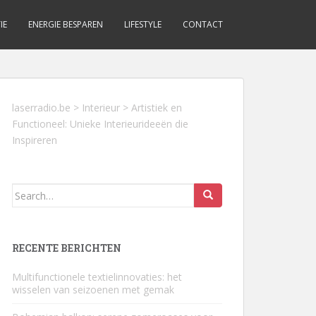
IE
ENERGIE BESPAREN
LIFESTYLE
CONTACT
laserradio.be
>
Interieur
>
Artistiek en
Functioneel: Unieke Interieurideeën die
Inspireren
Search
for:
RECENTE BERICHTEN
Multifunctionele textielinnovaties: het
wisselen van seizoenen met gemak