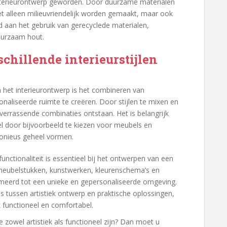
interieurontwerp geworden. Door duurzame materialen
et alleen milieuvriendelijk worden gemaakt, maar ook
ld aan het gebruik van gerecyclede materialen,
uurzaam hout.
chillende interieurstijlen
 het interieurontwerp is het combineren van
onaliseerde ruimte te creëren. Door stijlen te mixen en
errassende combinaties ontstaan. Het is belangrijk
door bijvoorbeeld te kiezen voor meubels en
monieus geheel vormen.
unctionaliteit is essentieel bij het ontwerpen van een
 meubelstukken, kunstwerken, kleurenschema’s en
rmeerd tot een unieke en gepersonaliseerde omgeving.
s tussen artistiek ontwerp en praktische oplossingen,
k functioneel en comfortabel.
e zowel artistiek als functioneel zijn? Dan moet u