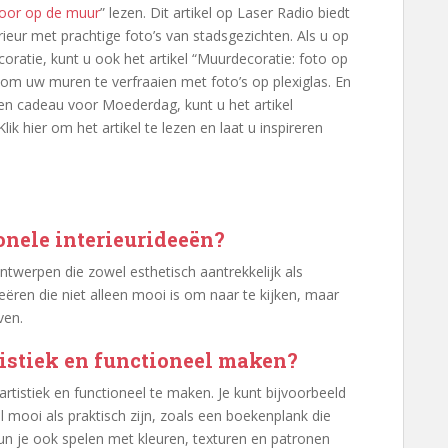
oor op de muur
” lezen. Dit artikel op Laser Radio biedt
rieur met prachtige foto’s van stadsgezichten. Als u op
atie, kunt u ook het artikel “Muurdecoratie: foto op
ën om uw muren te verfraaien met foto’s op plexiglas. En
een cadeau voor Moederdag, kunt u het artikel
k hier om het artikel te lezen en laat u inspireren
ionele interieurideeën?
 ontwerpen die zowel esthetisch aantrekkelijk als
reëren die niet alleen mooi is om naar te kijken, maar
ven.
tistiek en functioneel maken?
 artistiek en functioneel te maken. Je kunt bijvoorbeeld
 mooi als praktisch zijn, zoals een boekenplank die
un je ook spelen met kleuren, texturen en patronen