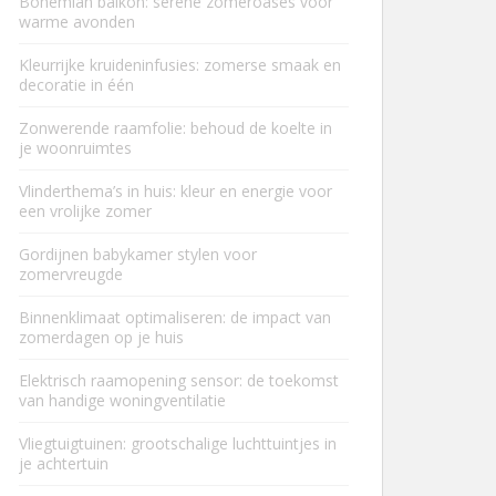
Bohemian balkon: serene zomeroases voor
warme avonden
Kleurrijke kruideninfusies: zomerse smaak en
decoratie in één
Zonwerende raamfolie: behoud de koelte in
je woonruimtes
Vlinderthema’s in huis: kleur en energie voor
een vrolijke zomer
Gordijnen babykamer stylen voor
zomervreugde
Binnenklimaat optimaliseren: de impact van
zomerdagen op je huis
Elektrisch raamopening sensor: de toekomst
van handige woningventilatie
Vliegtuigtuinen: grootschalige luchttuintjes in
je achtertuin