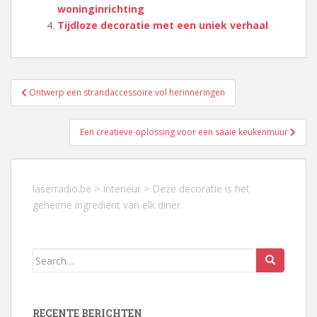
woninginrichting
Tijdloze decoratie met een uniek verhaal
Berichtnavigatie
Ontwerp een strandaccessoire vol herinneringen
Een creatieve oplossing voor een saaie keukenmuur
laserradio.be
>
Interieur
>
Deze decoratie is het
geheime ingrediënt van elk diner
Search
for:
RECENTE BERICHTEN