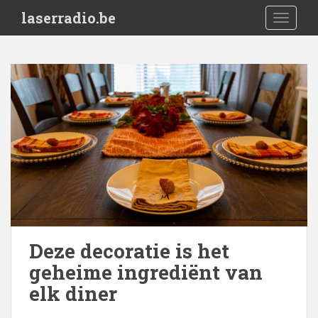
S
laserradio.be
TOGGLE
k
i
p
t
o
m
a
i
n
c
o
n
t
e
Deze decoratie is het
n
geheime ingrediënt van
t
elk diner