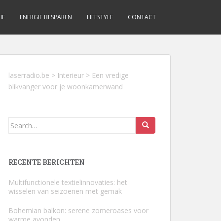
IE
ENERGIE BESPAREN
LIFESTYLE
CONTACT
laserradio.be
>
Interieur
>
Een vredige
blikvanger voor je woonkamerwand
Search
for:
RECENTE BERICHTEN
Multifunctionele textielinnovaties: het
wisselen van seizoenen met gemak
Bohemian balkon: serene zomeroases voor
warme avonden