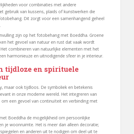
lijkheden voor combinaties met andere
et gebruik van kussens, plaids of kunstwerken die
t fotobehang. Dit zorgt voor een samenhangend geheel
.
vulling zijn op het fotobehang met Boeddha. Groene
rken het gevoel van natuur en rust dat vaak wordt
. Het combineren van natuurlijke elementen met het
een harmonieuze en uitnodigende sfeer in je interieur.
tijdloze en spirituele
eur
y, maar ook tijdloos. De symboliek en betekenis
levant in onze moderne wereld. Het integreren van
pen om een gevoel van continuïteit en verbinding met
 met Boeddha de mogelijkheid om persoonlijke
en je woonruimte. Het is meer dan alleen decoratie;
rspiegelen en anderen uit te nodigen om deel uit te