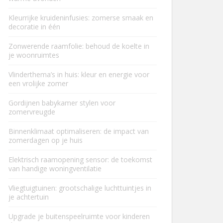
Kleurrijke kruideninfusies: zomerse smaak en
decoratie in één
Zonwerende raamfolie: behoud de koelte in
je woonruimtes
Vlinderthema’s in huis: kleur en energie voor
een vrolijke zomer
Gordijnen babykamer stylen voor
zomervreugde
Binnenklimaat optimaliseren: de impact van
zomerdagen op je huis
Elektrisch raamopening sensor: de toekomst
van handige woningventilatie
Vliegtuigtuinen: grootschalige luchttuintjes in
je achtertuin
Upgrade je buitenspeelruimte voor kinderen