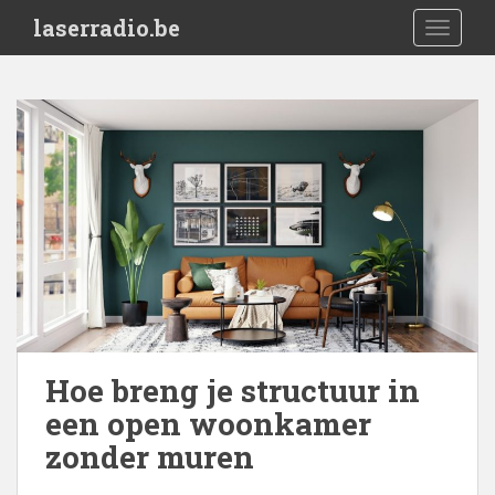
S
laserradio.be
TOGGLE
k
i
p
t
o
m
a
i
n
c
o
n
t
e
Hoe breng je structuur in
n
een open woonkamer
t
zonder muren