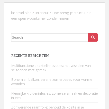
laserradio.be
>
Interieur
>
Hoe breng je structuur in
een open woonkamer zonder muren
Search
for:
RECENTE BERICHTEN
Multifunctionele textielinnovaties: het wisselen van
seizoenen met gemak
Bohemian balkon: serene zomeroases voor warme
avonden
Kleurrijke kruideninfusies: zomerse smaak en decoratie
in één
Zonwerende raamfolie: behoud de koelte in je