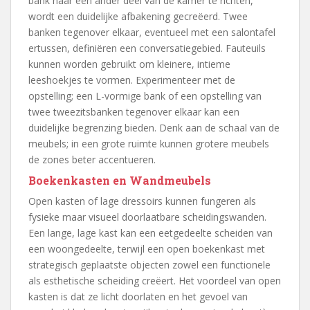
bank naar een ander deel van de kamer te richten,
wordt een duidelijke afbakening gecreëerd. Twee
banken tegenover elkaar, eventueel met een salontafel
ertussen, definiëren een conversatiegebied. Fauteuils
kunnen worden gebruikt om kleinere, intieme
leeshoekjes te vormen. Experimenteer met de
opstelling; een L-vormige bank of een opstelling van
twee tweezitsbanken tegenover elkaar kan een
duidelijke begrenzing bieden. Denk aan de schaal van de
meubels; in een grote ruimte kunnen grotere meubels
de zones beter accentueren.
Boekenkasten en Wandmeubels
Open kasten of lage dressoirs kunnen fungeren als
fysieke maar visueel doorlaatbare scheidingswanden.
Een lange, lage kast kan een eetgedeelte scheiden van
een woongedeelte, terwijl een open boekenkast met
strategisch geplaatste objecten zowel een functionele
als esthetische scheiding creëert. Het voordeel van open
kasten is dat ze licht doorlaten en het gevoel van