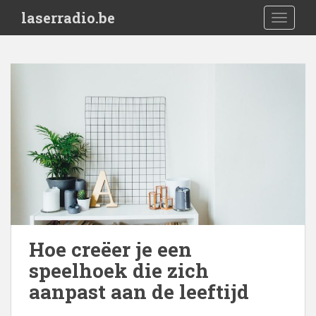
S
laserradio.be
TOGGLE
k
i
p
t
o
m
a
i
n
c
o
n
t
e
Hoe creëer je een
n
speelhoek die zich
t
aanpast aan de leeftijd