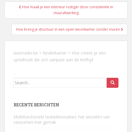
Berichtnavigatie
Hoe maak je een interieur rustiger door consistentie in
muurafwerking
Hoe breng je structuur in een open woonkamer zonder muren
laserradio.be
>
Kinderkamer
>
Hoe creëer je een
speelhoek die zich aanpast aan de leeftijd
Search
for:
RECENTE BERICHTEN
Multifunctionele textielinnovaties: het wisselen van
seizoenen met gemak