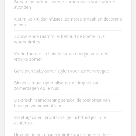
Bohemian balkon: serene zomeroases voor warme
avonden
Kleurrijke kruideninfusies: zomerse smaak en decoratie
in één
Zonwerende raamfolie: behoud de koelte in je
woonruimtes
Vlinderthema’s in huis: kleur en energie voor een
vrolijke zomer
Gordijnen babykamer stylen voor zomervreugde
Binnenklimaat optimaliseren: de impact van
zomerdagen op je huis
Elektrisch raamopening sensor: de toekomst van
handige woningventilatie
Vliegtuigtuinen: grootschalige luchttuintjes in je
achtertuin
Upgrade je buitenspeelruimte voor kinderen deze