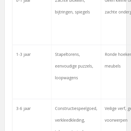
0-1 jaar
Zachte blokken,
Geen kleine o
bijtringen, spiegels
zachte onder
1-3 jaar
Stapeltorens,
Ronde hoeken,
eenvoudige puzzels,
meubels
loopwagens
3-6 jaar
Constructiespeelgoed,
Veilige verf, 
verkleedkleding,
voorwerpen