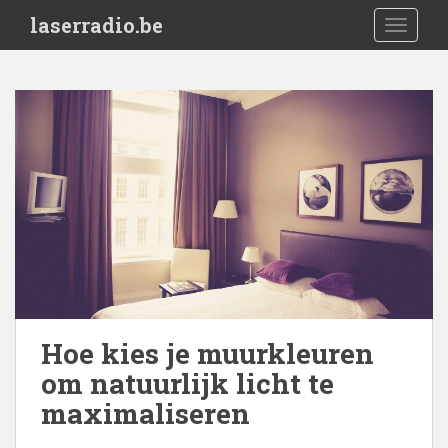
S
laserradio.be
TOGGLE
k
i
p
t
o
m
a
i
n
c
o
n
t
e
Hoe kies je muurkleuren
n
om natuurlijk licht te
t
maximaliseren