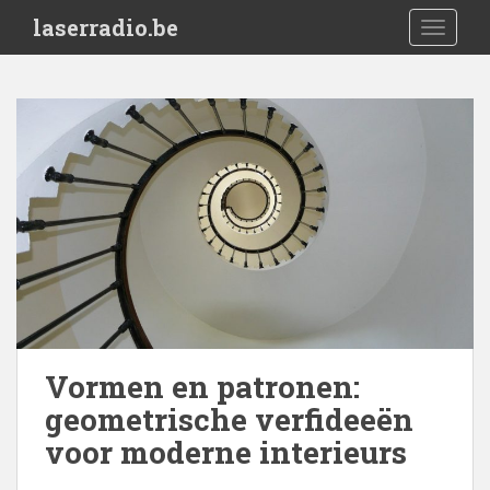
S
laserradio.be
TOGGLE
k
i
p
t
o
m
a
i
n
c
o
n
t
e
Vormen en patronen:
n
geometrische verfideeën
t
voor moderne interieurs