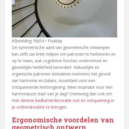
Afbeelding: fda54 / Pixabay
De symmetrische aard van geometrische ontwerpen
kan zelfs uw brein helpen om patronen te herkennen en
op te slaan, wat cognitieve functies ondersteunt en
geestelijke helderheid bevordert. Natuurlijke en
organische patronen stimuleren eveneens het gevoel
van harmonie en balans, essentieel voor een
ontspannende leefomgeving. Meer inspiratie voor een
harmonieuze start van je dag? Overweeg dan ook om
met slimme badkamerdecoratie rust en ontspanning in
je ochtendroutine te brengen
.
Ergonomische voordelen van
geometrisch ontwerp