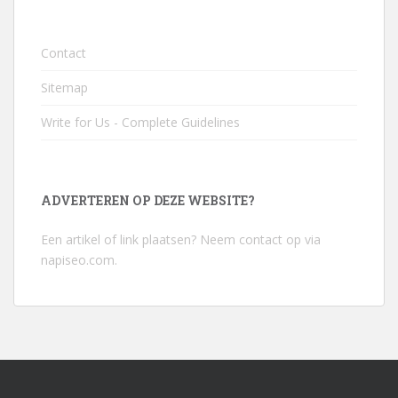
Contact
Sitemap
Write for Us - Complete Guidelines
ADVERTEREN OP DEZE WEBSITE?
Een artikel of link plaatsen? Neem contact op via
napiseo.com
.