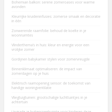
Bohemian balkon: serene zomeroases voor warme
avonden
Kleurrijke kruideninfusies: zomerse smaak en decoratie
in één
Zonwerende raamfolie: behoud de koelte in je
woonruimtes
Vlinderthema’s in huis: kleur en energie voor een
vrolijke zomer
Gordijnen babykamer stylen voor zomervreugde
Binnenklimaat optimaliseren: de impact van
zomerdagen op je huis
Elektrisch raamopening sensor: de toekomst van
handige woningventilatie
Vliegtuigtuinen: grootschalige luchttuintjes in je
achtertuin
Upgrade je buitenspeelruimte voor kinderen deze