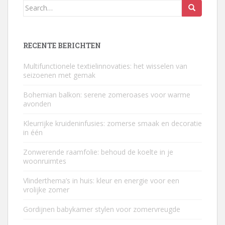
Search
for:
RECENTE BERICHTEN
Multifunctionele textielinnovaties: het wisselen van
seizoenen met gemak
Bohemian balkon: serene zomeroases voor warme
avonden
Kleurrijke kruideninfusies: zomerse smaak en decoratie
in één
Zonwerende raamfolie: behoud de koelte in je
woonruimtes
Vlinderthema’s in huis: kleur en energie voor een
vrolijke zomer
Gordijnen babykamer stylen voor zomervreugde