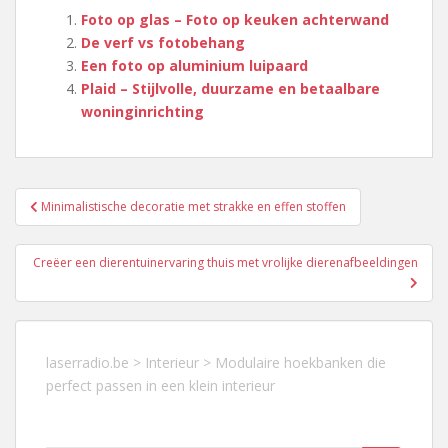
Foto op glas – Foto op keuken achterwand
De verf vs fotobehang
Een foto op aluminium luipaard
Plaid – Stijlvolle, duurzame en betaalbare
woninginrichting
Berichtnavigatie
Minimalistische decoratie met strakke en effen stoffen
Creëer een dierentuinervaring thuis met vrolijke dierenafbeeldingen
laserradio.be
>
Interieur
>
Modulaire hoekbanken die
perfect passen in een klein interieur