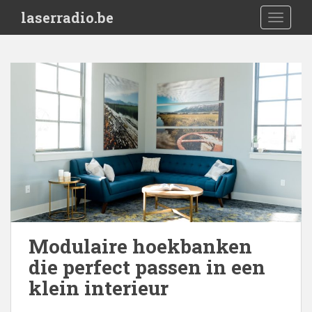
S
laserradio.be
TOGGLE
k
i
p
t
o
m
a
i
n
c
o
n
t
e
Modulaire hoekbanken
n
die perfect passen in een
t
klein interieur